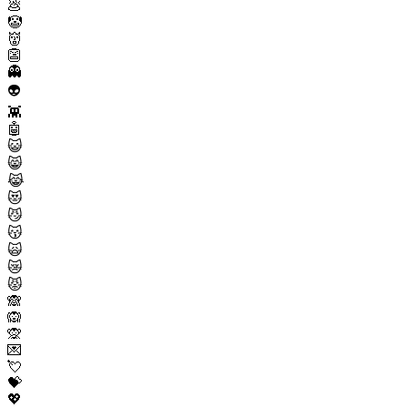
💩
🤡
👹
👺
👻
👽
👾
🤖
😺
😸
😹
😻
😼
😽
🙀
😿
😾
🙈
🙉
🙊
💌
💘
💝
💖