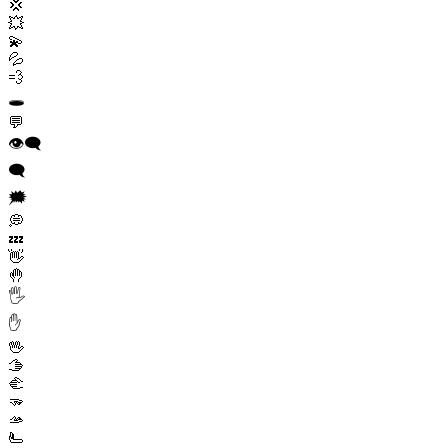
💢
💥
💫
💦
💨
🕳️
💬
👁️‍🗨️
🗨️
🗯️
💭
💤
👋
🤚
🖐️
✋
🖖
🫱
🫲
🫳
🫴
🫷