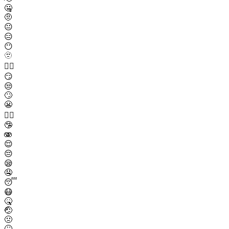
🤐
🤨
😐
😑
😶
🫥
😶‍🌫️
😏
😒
🙄
😬
😮‍💨
🤥
🫨
😌
😔
😪
🤤
😴
😷
🤒
🤕
🤢
🤮