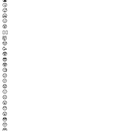
🤧
🥵
🥶
🥴
😵
😵‍💫
🤯
🤠
🥳
🥸
😎
🤓
🧐
😕
🫤
😟
🙁
☹️
😮
😯
😲
😳
🥺
🥹