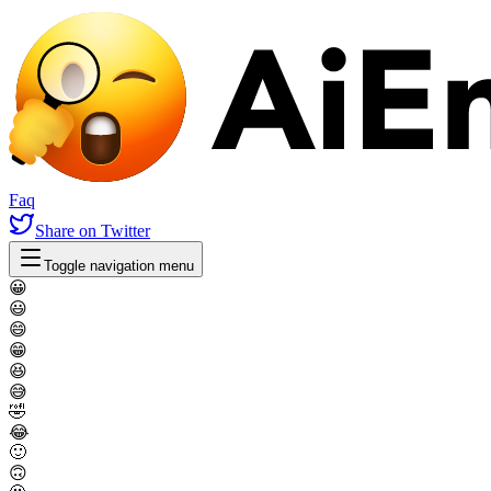
Faq
Share
on Twitter
Toggle navigation menu
😀
😃
😄
😁
😆
😅
🤣
😂
🙂
🙃