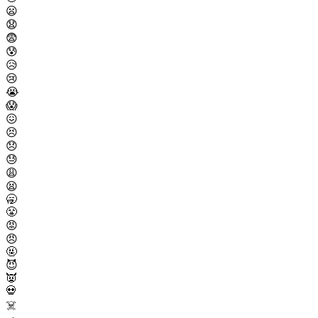
😦
😧
😨
😰
😥
😢
😭
😱
😖
😣
😞
😓
😩
😫
🥱
😤
😡
😠
🤬
😈
👿
💀
☠️