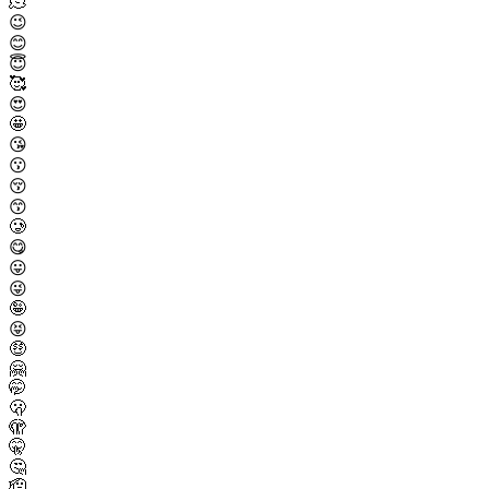
🫠
😉
😊
😇
🥰
😍
🤩
😘
😗
😚
😙
🥲
😋
😛
😜
🤪
😝
🤑
🤗
🤭
🫢
🫣
🤫
🤔
🫡