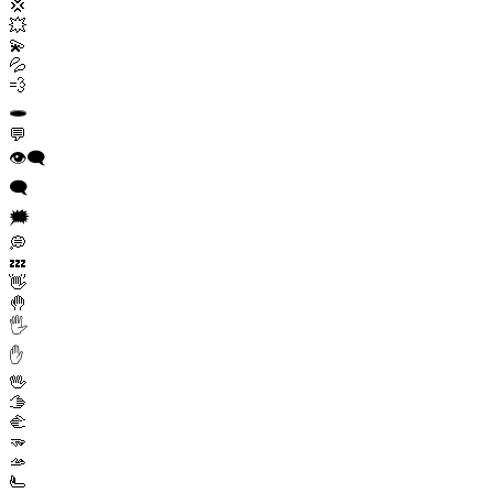
💢
💥
💫
💦
💨
🕳️
💬
👁️‍🗨️
🗨️
🗯️
💭
💤
👋
🤚
🖐️
✋
🖖
🫱
🫲
🫳
🫴
🫷