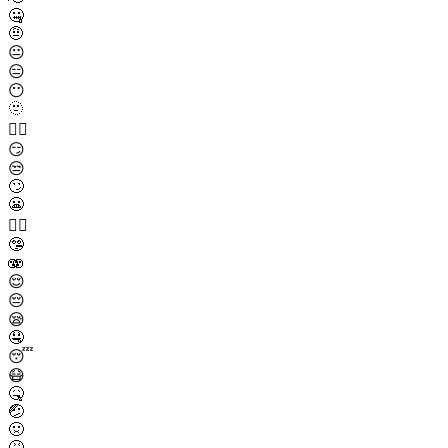
🤐
🤨
😐
😑
😶
🫥
😶‍🌫️
😏
😒
🙄
😬
😮‍💨
🤥
🫨
😌
😔
😪
🤤
😴
😷
🤒
🤕
🤢
🤮