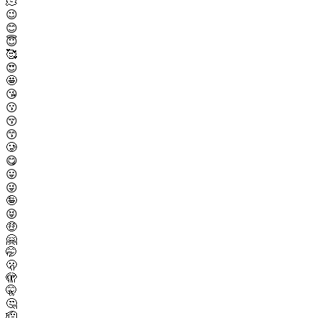
🫠
😉
😊
😇
🥰
😍
🤩
😘
😗
😚
😙
🥲
😋
😛
😜
🤪
😝
🤑
🤗
🤭
🫢
🫣
🤫
🤔
🫡