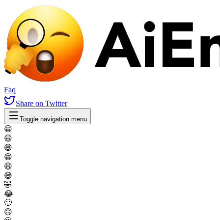
Faq
Share
on Twitter
Toggle navigation menu
😀
😃
😄
😁
😆
😅
🤣
😂
🙂
🙃