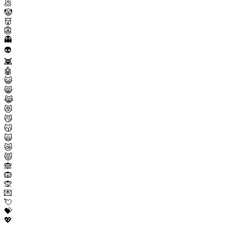
💩
🤡
👹
👺
👻
👽
👾
🤖
😺
😸
😹
😻
😼
😽
🙀
😿
😾
🙈
🙉
🙊
💌
💘
💝
💖