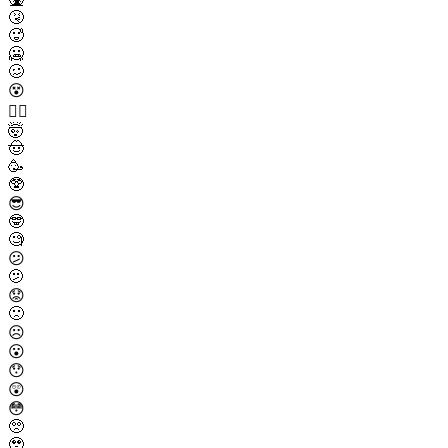
🤧
🥵
🥶
🥴
😵
😵‍💫
🤯
🤠
🥳
🥸
😎
🤓
🧐
😕
🫤
😟
🙁
☹️
😮
😯
😲
😳
🥺
🥹