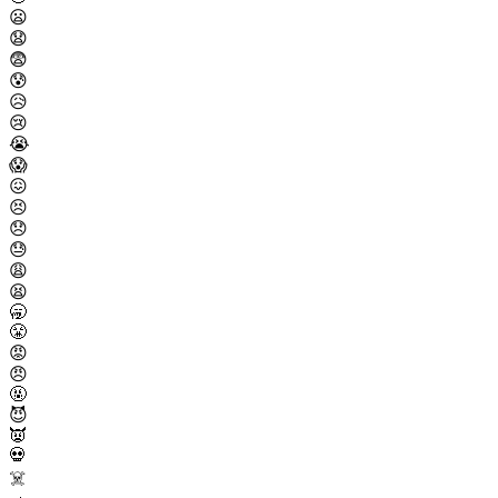
😦
😧
😨
😰
😥
😢
😭
😱
😖
😣
😞
😓
😩
😫
🥱
😤
😡
😠
🤬
😈
👿
💀
☠️