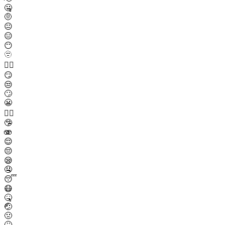
🤐
🤨
😐
😑
😶
🫥
😶‍🌫️
😏
😒
🙄
😬
😮‍💨
🤥
🫨
😌
😔
😪
🤤
😴
😷
🤒
🤕
🤢
🤮