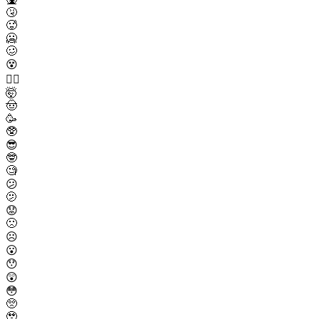
🤧
🥵
🥶
🥴
😵
😵‍💫
🤯
🤠
🥳
🥸
😎
🤓
🧐
😕
🫤
😟
🙁
☹️
😮
😯
😲
😳
🥺
🥹