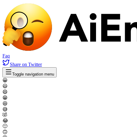
Faq
Share
on Twitter
Toggle navigation menu
😀
😃
😄
😁
😆
😅
🤣
😂
🙂
🙃