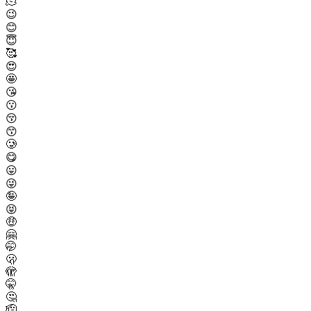
🫠
😉
😊
😇
🥰
😍
🤩
😘
😗
😚
😙
🥲
😋
😛
😜
🤪
😝
🤑
🤗
🤭
🫢
🫣
🤫
🤔
🫡