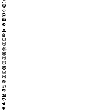
💩
🤡
👹
👺
👻
👽
👾
🤖
😺
😸
😹
😻
😼
😽
🙀
😿
😾
🙈
🙉
🙊
💌
💘
💝
💖