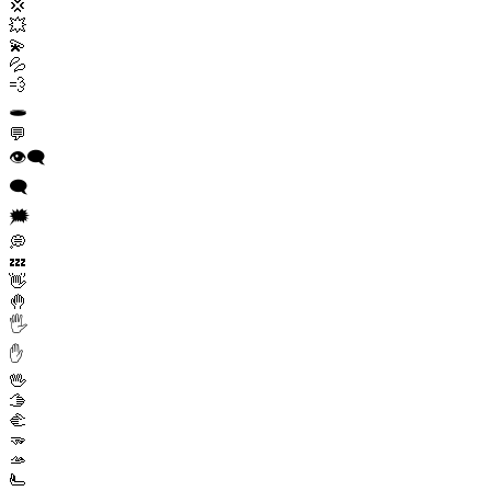
💢
💥
💫
💦
💨
🕳️
💬
👁️‍🗨️
🗨️
🗯️
💭
💤
👋
🤚
🖐️
✋
🖖
🫱
🫲
🫳
🫴
🫷