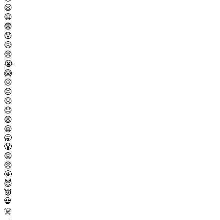
😦
😧
😨
😰
😥
😢
😭
😱
😖
😣
😞
😓
😩
😫
🥱
😤
😡
😠
🤬
😈
👿
💀
☠️