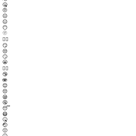
🤐
🤨
😐
😑
😶
🫥
😶‍🌫️
😏
😒
🙄
😬
😮‍💨
🤥
🫨
😌
😔
😪
🤤
😴
😷
🤒
🤕
🤢
🤮