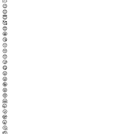
🫠
😉
😊
😇
🥰
😍
🤩
😘
😗
😚
😙
🥲
😋
😛
😜
🤪
😝
🤑
🤗
🤭
🫢
🫣
🤫
🤔
🫡