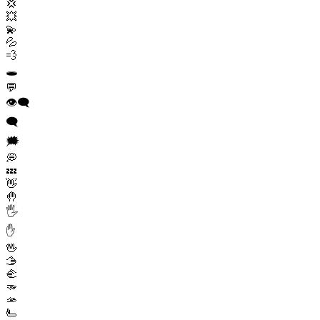
💢
💥
💫
💦
💨
🕳️
💬
👁️‍🗨️
🗨️
🗯️
💭
💤
👋
🤚
🖐️
✋
🖖
🫱
🫲
🫳
🫴
🫷