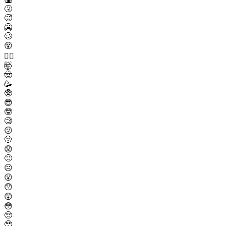
🤧
🥵
🥶
🥴
😵
😵‍💫
🤯
🤠
🥳
🥸
😎
🤓
🧐
😕
🫤
😟
🙁
☹️
😮
😯
😲
😳
🥺
🥹