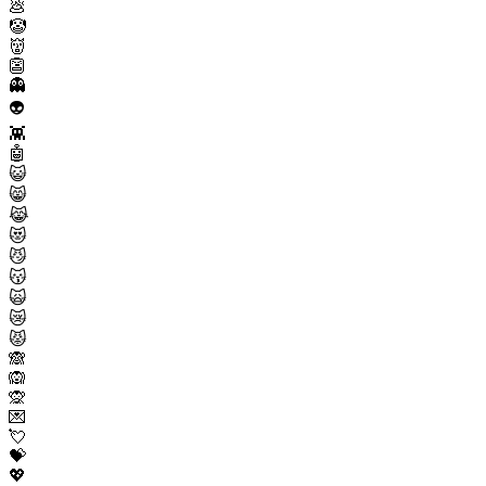
💩
🤡
👹
👺
👻
👽
👾
🤖
😺
😸
😹
😻
😼
😽
🙀
😿
😾
🙈
🙉
🙊
💌
💘
💝
💖