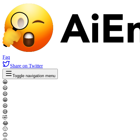
Faq
Share
on Twitter
Toggle navigation menu
😀
😃
😄
😁
😆
😅
🤣
😂
🙂
🙃