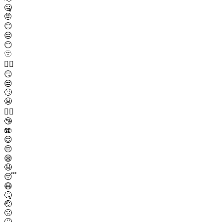
🤐
🤨
😐
😑
😶
🫥
😶‍🌫️
😏
😒
🙄
😬
😮‍💨
🤥
🫨
😌
😔
😪
🤤
😴
😷
🤒
🤕
🤢
🤮