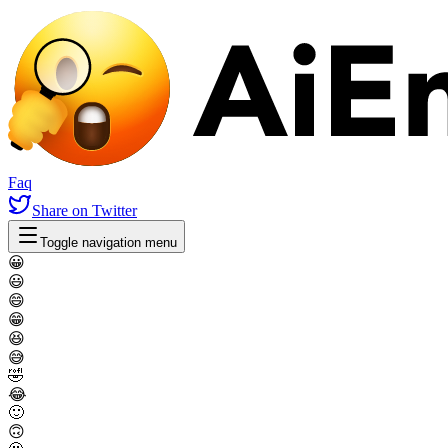
Faq
Share
on Twitter
Toggle navigation menu
😀
😃
😄
😁
😆
😅
🤣
😂
🙂
🙃