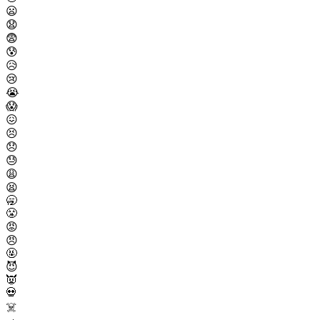
😦
😧
😨
😰
😥
😢
😭
😱
😖
😣
😞
😓
😩
😫
🥱
😤
😡
😠
🤬
😈
👿
💀
☠️