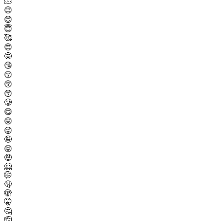
🫠
😉
😊
😇
🥰
😍
🤩
😘
😗
😚
😙
🥲
😋
😛
😜
🤪
😝
🤑
🤗
🤭
🫢
🫣
🤫
🤔
🫡