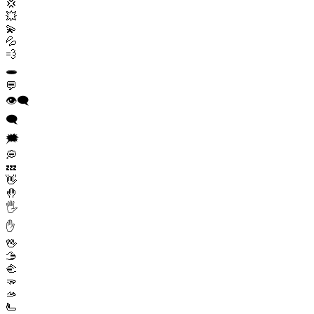
💢
💥
💫
💦
💨
🕳️
💬
👁️‍🗨️
🗨️
🗯️
💭
💤
👋
🤚
🖐️
✋
🖖
🫱
🫲
🫳
🫴
🫷