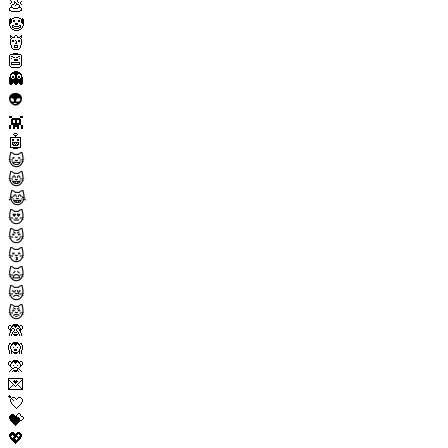
💩
🤡
👹
👺
👻
👽
👾
🤖
😺
😸
😹
😻
😼
😽
🙀
😿
😾
🙈
🙉
🙊
💌
💘
💝
💖