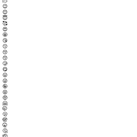
🫠
😉
😊
😇
🥰
😍
🤩
😘
😗
😚
😙
🥲
😋
😛
😜
🤪
😝
🤑
🤗
🤭
🫢
🫣
🤫
🤔
🫡