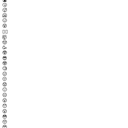
🤧
🥵
🥶
🥴
😵
😵‍💫
🤯
🤠
🥳
🥸
😎
🤓
🧐
😕
🫤
😟
🙁
☹️
😮
😯
😲
😳
🥺
🥹