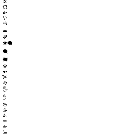
💢
💥
💫
💦
💨
🕳️
💬
👁️‍🗨️
🗨️
🗯️
💭
💤
👋
🤚
🖐️
✋
🖖
🫱
🫲
🫳
🫴
🫷