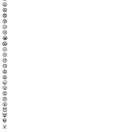
😦
😧
😨
😰
😥
😢
😭
😱
😖
😣
😞
😓
😩
😫
🥱
😤
😡
😠
🤬
😈
👿
💀
☠️