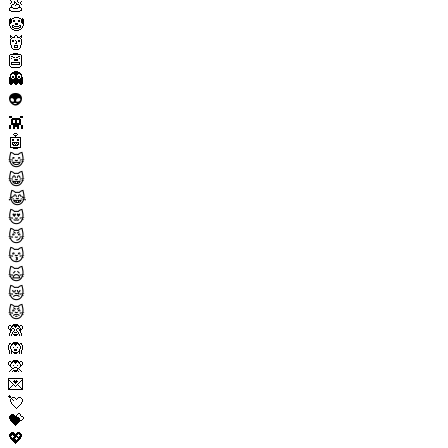
💩
🤡
👹
👺
👻
👽
👾
🤖
😺
😸
😹
😻
😼
😽
🙀
😿
😾
🙈
🙉
🙊
💌
💘
💝
💖