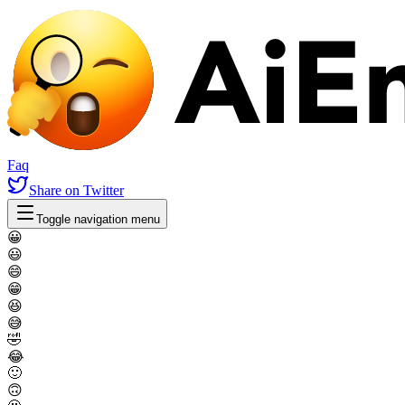
Faq
Share
on Twitter
Toggle navigation menu
😀
😃
😄
😁
😆
😅
🤣
😂
🙂
🙃